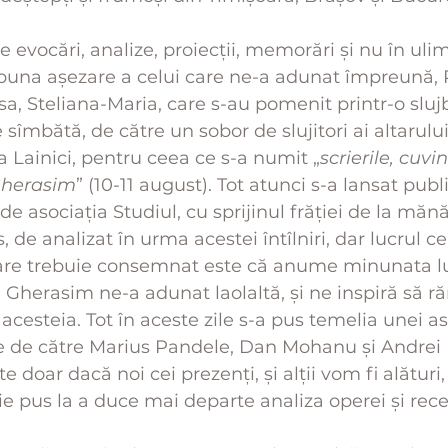
e evocări, analize, proiecții, memorări și nu în ulim
 buna așezare a celui care ne-a adunat împreună, 
sa, Steliana-Maria, care s-au pomenit printr-o sluj
 sîmbătă, de către un sobor de slujitori ai altarului,
a Lainici, pentru ceea ce s-a numit „
scrierile, cuvin
 Gherasim
” (10-11 august). Tot atunci s-a lansat publ
 asociația Studiul, cu sprijinul frăției de la mănăs
, de analizat în urma acestei întîlniri, dar lucrul ce
care trebuie consemnat este că anume minunata lu
l Gherasim ne-a adunat laolaltă, și ne inspiră să 
 acesteia. Tot în aceste zile s-a pus temelia unei aso
e de către Marius Pandele, Dan Mohanu și Andrei R
e doar dacă noi cei prezenți, și alții vom fi alături,
e pus la a duce mai departe analiza operei și recept
 