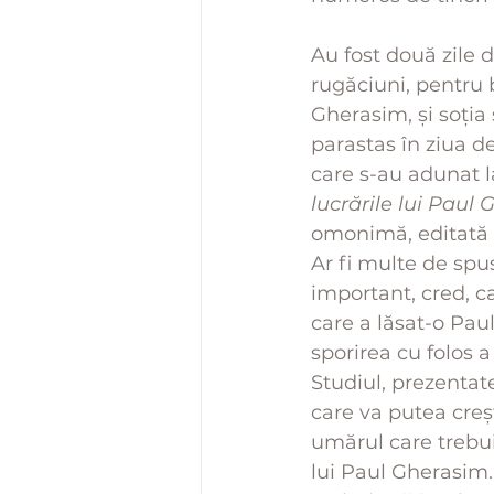
Au fost două zile d
rugăciuni, pentru
Gherasim, și soția 
parastas în ziua de
care s-au adunat l
lucrările lui Paul
omonimă, editată de
Ar fi multe de spus
important, cred, 
care a lăsat-o Pau
sporirea cu folos a
Studiul, prezentat
care va putea creșt
umărul care trebui
lui Paul Gherasim.