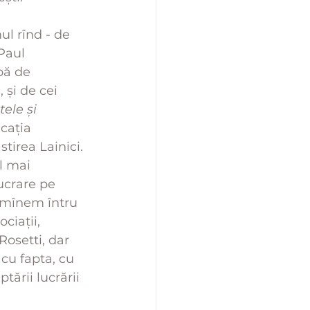
ul rînd - de 
Paul 
bă de 
 și de cei 
tele și 
icația 
tirea Lainici.
l mai 
crare pe 
rămînem întru 
ciații, 
osetti, dar 
 cu fapta, cu 
ării lucrării 