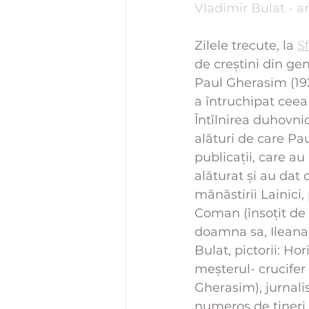
Vladimir Bulat - a
Zilele trecute, la 
S
de creștini din gene
Paul Gherasim (192
a întruchipat ceea
Întîlnirea duhovnic
alături de care Pa
publicații, care a
alăturat și au dat
mănăstirii Lainici,
Coman (însoțit de
doamna sa, Ileana M
Bulat, pictorii: Ho
meșterul- crucifer
Gherasim), jurnal
numeros de tineri 