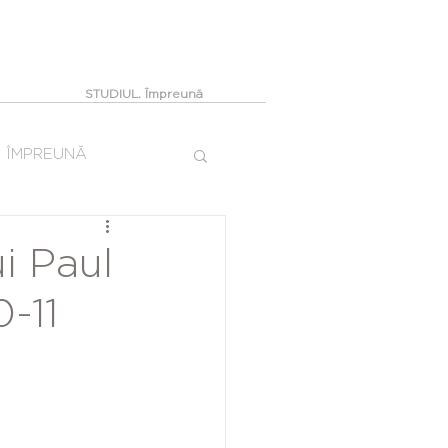
STUDIUL. Împreună
ÎMPREUNĂ
ui Paul
0-11