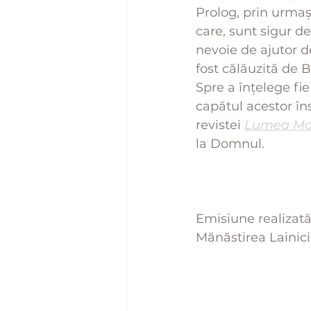
Prolog, prin urmași
care, sunt sigur de
nevoie de ajutor 
fost călăuzită de 
Spre a înțelege fi
capătul acestor în
revistei 
Lumea Mo
la Domnul.
Emisiune realizată
Mănăstirea Lainici