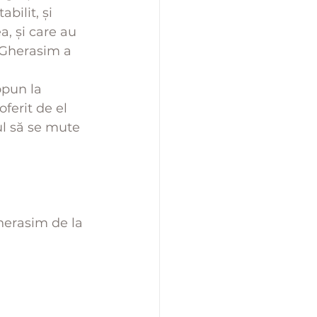
bilit, și 
a, și care au 
 Gherasim a 
opun la 
oferit de el 
ul să se mute 
herasim de la 