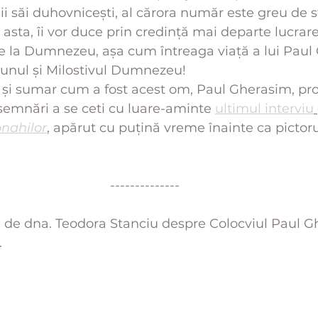
i săi duhovnicești, al cărora număr este greu de sta
 asta, îi vor duce prin credință mai departe lucrare
de la Dumnezeu, așa cum întreaga viață a lui Paul
Bunul și Milostivul Dumnezeu!
e și sumar cum a fost acest om, Paul Gherasim, pr
semnări a se ceti cu luare-aminte 
ultimul interviu
nahilor
, apărut cu puțină vreme înainte ca pictor
--------------
 de dna. Teodora Stanciu despre Colocviul Paul G
.