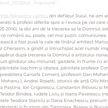
rticol „STUDIUL. Împreună”
fînta Mănăstire Lainici
, din defileul Jiului, ne-am 
rații & profesii diferite spre a-l evoca pe cel care a
5-2016), la doi ani de la trecerea sa la Domnul; es
 ce românii au, poate, cel mai puțin: comuniunea.
ească a fost pusă la cale de tînărul arhitect Mariu
ul Gherasim, a gîndit și întruchipat acel număr im
u apărut după trecerea la Domnul a artistului nonag
 curs gîndului său minunat: gazdele, în frunte cu a
 părintele Ioachim și obștea, părintele profesor Co
 presbitera Garoafa Coman), profesorii Dan Mohanu
ohanu ), Andrei Rosetti, istoricii de artă Oliv Mir
ria Paștina, Ion Grigorescu, Constantin Ritivoiu și 
 Teodor Bindea, rudele Liviu și Ioana Pavelescu (nep
istele Teodora Stanciu și Oana Enachescu, precum 
deștepți și frumoși din Timișoara, Brașov și Bucure