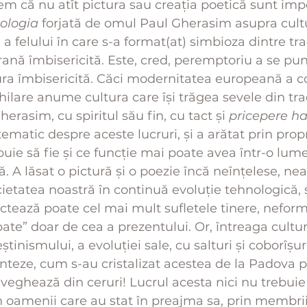
em că nu atît pictura sau creația poetică sunt imp
ologia
 forjată de omul Paul Gherasim asupra cultur
a felului în care s-a format(at) simbioza dintre trad
ană îmbisericită. Este, cred, peremptoriu a se p
ura îmbisericită. Căci modernitatea europeană a co
ilare anume cultura care își trăgea sevele din trad
erasim, cu spiritul său fin, cu tact și 
pricepere ha
tematic despre aceste lucruri, și a arătat prin propr
ie să fie și ce funcție mai poate avea într-o lume
ă. A lăsat o pictură și o poezie încă neînțelese, nea
ietatea noastră în continuă evoluție tehnologică, ș
ectează poate cel mai mult sufletele tinere, neform
ăpate” doar de cea a prezentului. Or, întreaga cult
știnismului, a evoluției sale, cu salturi și coborîșuri
nteze, cum s-au cristalizat acestea de la Padova pî
eghează din ceruri! Lucrul acesta nici nu trebuie
in oamenii care au stat în preajma sa, prin membri