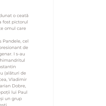
adunat o ceată 
 fost pictorul 
te omul care 
s Pandele, cel 
presionant de 
enar. I s-au 
rhimandritul 
nstantin 
 (alături de 
cea, Vladimir 
Marian Dobre, 
oții lui Paul 
și un grup 
ști.