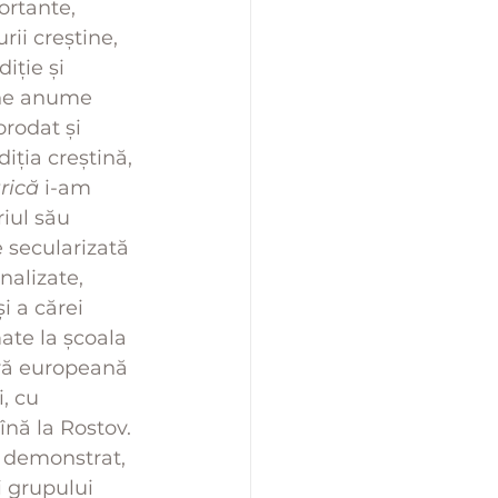
ortante, 
ii creștine, 
iție și 
une anume 
rodat și 
iția creștină, 
rică
 i-am 
iul său 
 secularizată 
nalizate, 
i a cărei 
ate la școala 
ură europeană 
, cu 
nă la Rostov. 
 demonstrat, 
i grupului 