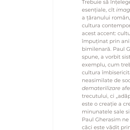
Trebuie să înțeleg
esențiale, cît 
imag
a țăranului român, 
cultura contempor
acest accent: cult
împuținat prin anih
bimilenară. Paul Gh
spune, a vorbit sis
exemplu, cum trebu
cultura îmbisericit
neasimilate de soc
dematerilizare
 af
trecutului, ci „ad
este o creație a cre
minunatele sale si
Paul Gherasim ne v
căci este vădit pr