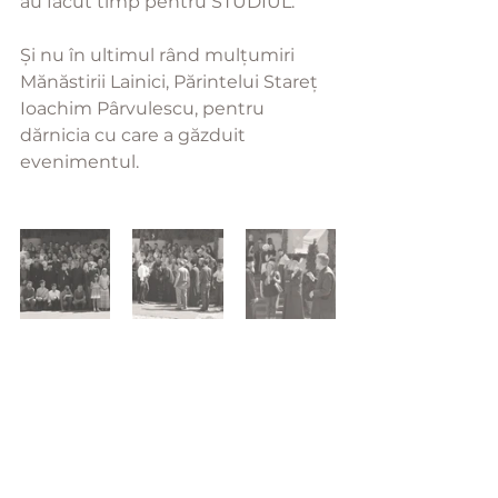
au făcut timp pentru STUDIUL.
Și nu în ultimul rând mulțumiri 
Mănăstirii Lainici, Părintelui Stareț 
Ioachim Pârvulescu, pentru 
dărnicia cu care a găzduit 
evenimentul.