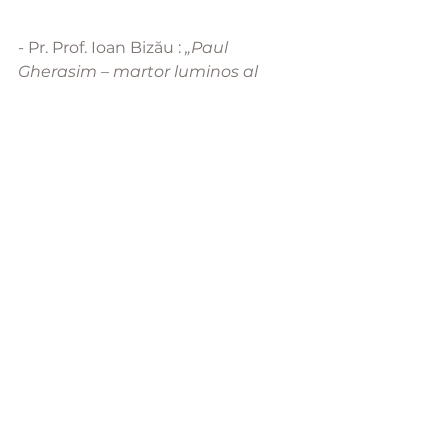
- Pr. Prof. Ioan Bizău : 
„Paul 
Gherasim – martor luminos al 
tradiției artistice românești”
https://youtu.be/hcZ7Rn4EFr0
- Protos. Ioan Cojanu : 
„Monahismul sau căutarea 
luminii în cupola întunecată a 
vieţii”
https://youtu.be/UbTWVMi6ngw