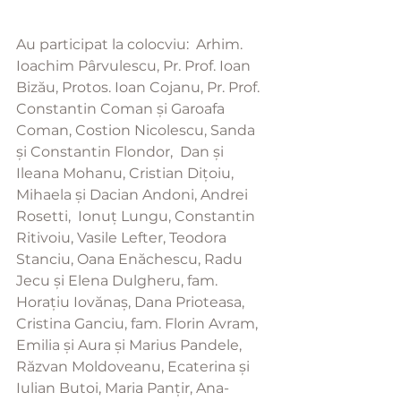
Au participat la colocviu:  Arhim. 
Ioachim Pârvulescu, Pr. Prof. Ioan 
Bizău, Protos. Ioan Cojanu, Pr. Prof. 
Constantin Coman și Garoafa 
Coman, Costion Nicolescu, Sanda 
și Constantin Flondor,  Dan și 
Ileana Mohanu, Cristian Dițoiu, 
Mihaela și Dacian Andoni, Andrei 
Rosetti,  Ionuț Lungu, Constantin 
Ritivoiu, Vasile Lefter, Teodora 
Stanciu, Oana Enăchescu, Radu 
Jecu și Elena Dulgheru, fam. 
Horațiu Iovănaș, Dana Prioteasa, 
Cristina Ganciu, fam. Florin Avram, 
Emilia și Aura și Marius Pandele, 
Răzvan Moldoveanu, Ecaterina și 
Iulian Butoi, Maria Panțir, Ana-