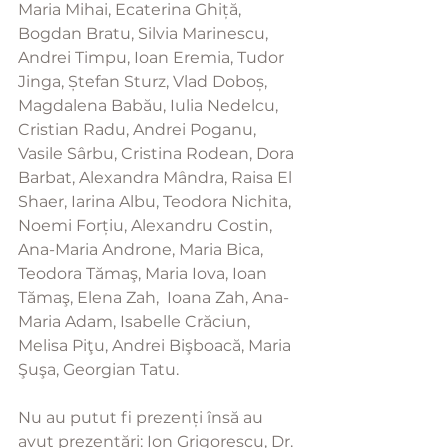
Maria Mihai, Ecaterina Ghiță, 
Bogdan Bratu, Silvia Marinescu, 
Andrei Timpu, Ioan Eremia, Tudor 
Jinga, Ștefan Sturz, Vlad Doboș, 
Magdalena Babău, Iulia Nedelcu, 
Cristian Radu, Andrei Poganu, 
Vasile Sârbu, Cristina Rodean, Dora 
Barbat, Alexandra Mândra, Raisa El 
Shaer, Iarina Albu, Teodora Nichita, 
Noemi Forțiu, Alexandru Costin, 
Ana-Maria Androne, Maria Bica, 
Teodora Tămaş, Maria Iova, Ioan 
Tămaş, Elena Zah,  Ioana Zah, Ana-
Maria Adam, Isabelle Crăciun, 
Melisa Piţu, Andrei Bişboacă, Maria 
Şuşa, Georgian Tatu.    
Nu au putut fi prezenți însă au 
avut prezentări: Ion Grigorescu, Dr. 