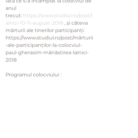
Iată ce s-a întâmplat la colocviul de 
anul 
trecut: 
https://www.studiul.ro/post/l
ainici-10-11-august-2018
 , și câteva 
mărturii ale tinerilor participanți: 
https://www.studiul.ro/post/mărturii
-ale-participanților-la-colocviul-
paul-gherasim-mănăstirea-lainici-
2018
Programul colocviului :