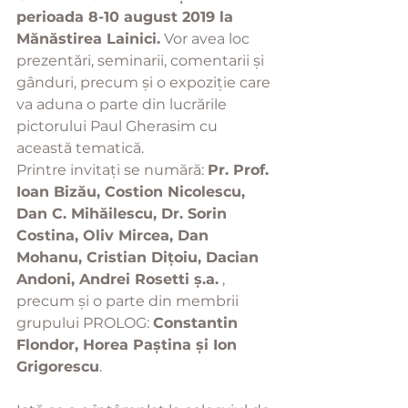
perioada 8-10 august 2019 la 
Mănăstirea Lainici.
 Vor avea loc 
prezentări, seminarii, comentarii și 
gânduri, precum și o expoziție care 
va aduna o parte din lucrările 
pictorului Paul Gherasim cu 
această tematică.
Printre invitați se numără: 
Pr. Prof. 
Ioan Bizău, Costion Nicolescu, 
Dan C. Mihăilescu, Dr. Sorin 
Costina, Oliv Mircea, Dan 
Mohanu, Cristian Dițoiu, Dacian 
Andoni, Andrei Rosetti ș.a.
 , 
precum și o parte din membrii 
grupului PROLOG: 
Constantin 
Flondor, Horea Paștina și Ion 
Grigorescu
.