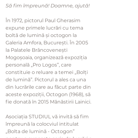
Să fim împreună! Doamne, ajută!
În 1972, pictorul Paul Gherasim 
expune primele lucrări cu tema 
boltă de lumină și octogon la 
Galeria Amfora, București. În 2005 
la Palatele Brâncovenești 
Mogoșoaia, organizează expoziția 
personală „Pro Logos”, care 
constituie o reluare a temei „Bolți 
de lumină”. Pictorul a ales ca una 
din lucrările care au făcut parte din 
aceste expoziții, Octogon (1968), să 
fie donată în 2015 Mănăstirii Lainici.
Asociația STUDIUL vă invită să fim 
împreună la colocviul intitulat 
„Bolta de lumină - Octogon” 